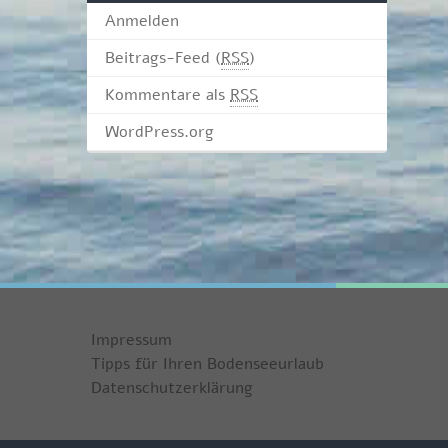
Anmelden
Beitrags-Feed (
RSS
)
Kommentare als
RSS
WordPress.org
Impressum
Tipps für Ihren Bodenseeurlaub
Datenschutzerklärung