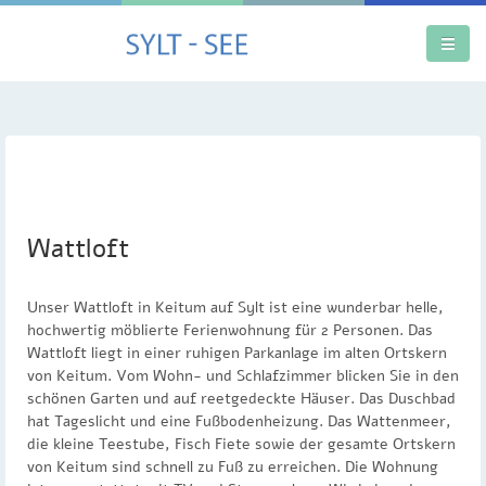
Appartements
News
Impressionen
Wattloft
Lage
Unser Wattloft in Keitum auf Sylt ist eine wunderbar helle,
Anfragen & Buchen
hochwertig möblierte Ferienwohnung für 2 Personen. Das
Wattloft liegt in einer ruhigen Parkanlage im alten Ortskern
von Keitum. Vom Wohn- und Schlafzimmer blicken Sie in den
schönen Garten und auf reetgedeckte Häuser. Das Duschbad
hat Tageslicht und eine Fußbodenheizung. Das Wattenmeer,
die kleine Teestube, Fisch Fiete sowie der gesamte Ortskern
von Keitum sind schnell zu Fuß zu erreichen. Die Wohnung